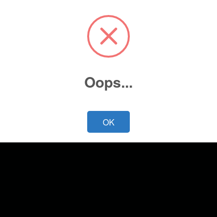
Oops...
OK