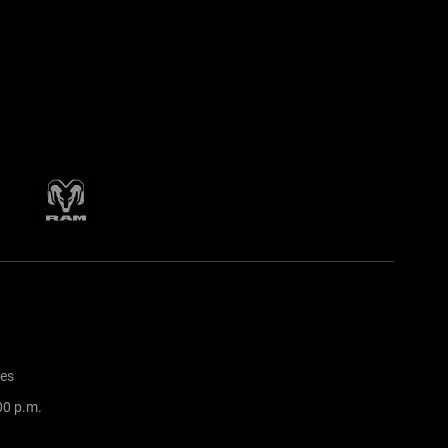
nes
:00 p.m.