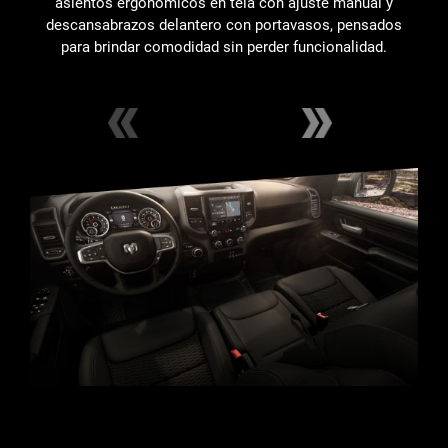
asientos ergonómicos en tela con ajuste manual y
descansabrazos delantero con portavasos, pensados
p
para brindar comodidad sin perder funcionalidad.