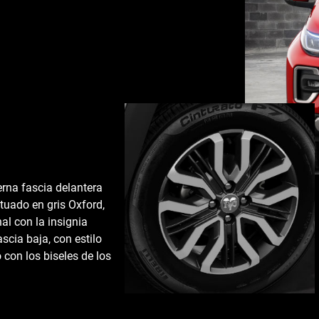
Iluminación full led
na fascia delantera
RAM 700 Laramie Turbo, integra un Sist
ntuado en gris Oxford,
faros superiores frontales y de niebla co
al con la insignia
producen una menor emanación de calor
ascia baja, con estilo
luminosa con mejor calidad de luz exteri
 con los biseles de los
una mayor durabilidad al sistema.